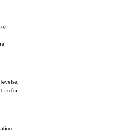
n e-
ra
levelse,
tion för
mation