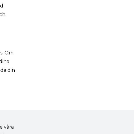
ed
och
ss. Om
dina
dda din
e våra
tt