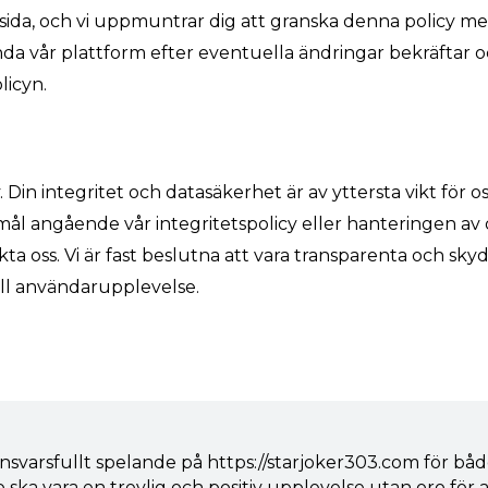
ida, och vi uppmuntrar dig att granska denna policy m
a vår plattform efter eventuella ändringar bekräftar 
icyn.
y. Din integritet och datasäkerhet är av yttersta vikt för o
mål angående vår integritetspolicy eller hanteringen av 
 oss. Vi är fast beslutna att vara transparenta och sky
ull användarupplevelse.
 ansvarsfullt spelande på https://starjoker303.com för båd
o ska vara en trevlig och positiv upplevelse utan oro för a