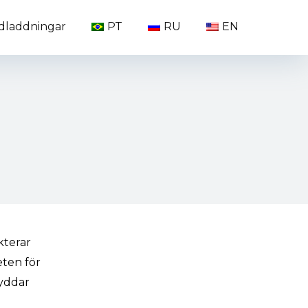
dladdningar
PT
RU
EN
kterar
eten för
kyddar