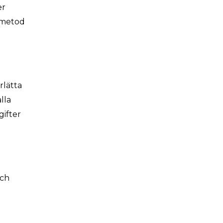
er
n metod
rlätta
lla
gifter
och