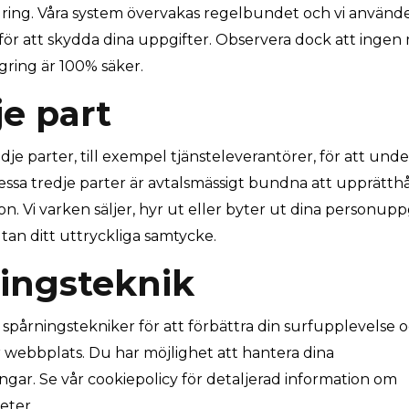
ring. Våra system övervakas regelbundet och vi använd
för att skydda dina uppgifter. Observera dock att inge
agring är 100% säker.
e part
je parter, till exempel tjänsteleverantörer, för att unde
essa tredje parter är avtalsmässigt bundna att upprätthå
n. Vi varken säljer, hyr ut eller byter ut dina personupp
tan ditt uttryckliga samtycke.
ningsteknik
spårningstekniker för att förbättra din surfupplevelse 
 webbplats. Du har möjlighet att hantera dina
ngar. Se vår cookiepolicy för detaljerad information om
eter.