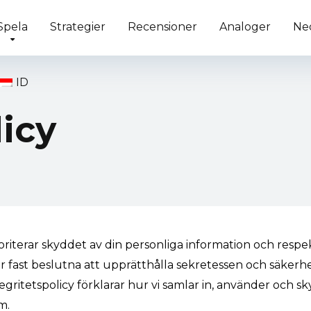
Spela
Strategier
Recensioner
Analoger
Ne
ID
licy
rioriterar skyddet av din personliga information och respe
 är fast beslutna att upprätthålla sekretessen och säkerh
gritetspolicy förklarar hur vi samlar in, använder och s
m.