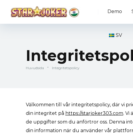
Demo
SV
Integritetspo
Huvudsida
"
Integritetspolicy
Välkommen till vår integritetspolicy, där vi p
din integritet på
https://starjoker303.com
. Vi
de uppgifter som du anförtror oss. Denna inte
din information när du använder vår plattfor