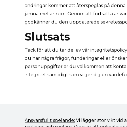
ändringar kommer att återspeglas på denna s
jämna mellanrum. Genom att fortsätta använd
godkänner du den uppdaterade sekretesspol
Slutsats
Tack för att du tar del av vår integritetspolic
du har några frågor, funderingar eller önske
personuppgifter är du välkommen att kontakta
integritet samtidigt som vi ger dig en värdef
Ansvarsfullt spelande:
Vi lägger stor vikt vid
partners och spelare. Vi anser att onlinekasin